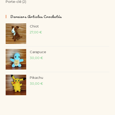
Porte-clé
2
Derniers Articles Crochetés
Chiot
27,00
€
Carapuce
30,00
€
Pikachu
30,00
€