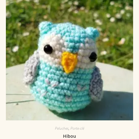
Peluches
,
Porte-clé
Hibou