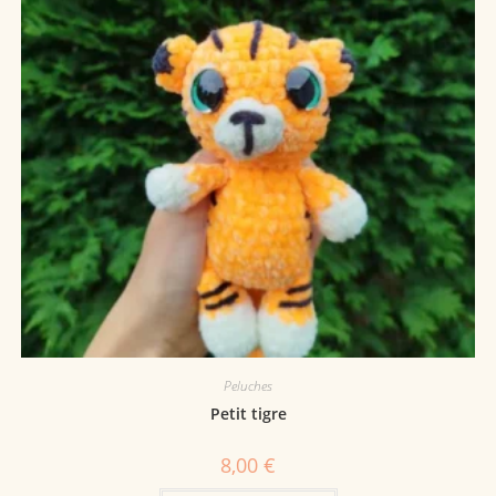
Peluches
Petit tigre
8,00
€